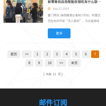
有哪些功能优点呢？ 超市收银机的智能
新零售和自助智能收银机有什么联系？
物环境。 触摸屏收银机信息化...
POS收银系统主要是结合上万客户的实际需
Sep 27,2018
求和借鉴国外的众多先进的管理涉及理念来
厦门网讯 (海西晨报记者转)7月初，阿里巴
开发的，尤其是针对大、中、小型连锁企业
巴在杭州开张“无人超市”，马云强调线
店和超市、餐饮店、酒店等现代化的信息管
上、线下融合的“新零售”概念再度成为全
理。 超市智能收银机的POS收银系统软件
国的热点。事实上，厦门也有超市使用自助
更多
主要是以操作界面直观、功能清晰、使用快
智能收银机，同样不需要收银员的帮助，市
捷为主要特点，支持连锁及多业态经营管理
民自己就可以买单。 7月28日下午，记者在
模式，进一步满足了现在商家的高效率管
中闽百汇超市(梧村店)看到，超市出口处有
理、精确分析、设备成本降低的...
首页
<<
1
2
3
4
5
6
7
自助智能收银机投入使用。 该超市的人工
收银通道只开通了4个，基本没人排队。一
8
9
10
>>
末页
边的7台自助智能收银机前，基本都有顾客
正在进行自助付款的操作，现场还有3名工
共有
12
页
作人员，不时为顾客提供帮助。 据观察，
该自助收银机主要融合了扫描与移动支付技
术，顾客的操作与收银员操作类似，自己将
商品放在机器上面扫描，最后根据系统提示
的金额付款。该系统接受...
邮件订阅