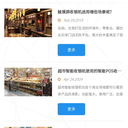
客可以任意选择移动支付、扫码支付、银行
适的休闲和购物环境，为企业提升服务水
卡支付。智能收银POS机移动便捷，提供多
触摸屏收银机适用哪些场景呢？
平。 3、一体式的触摸屏收款机在...
样化的支付方式，使商户得以高效运营，真
Sep 28,2018
正做到以服务为本。不过智能收银POS机正
当前，在我们生活的环境中，零售业、餐饮
确的维护和使用，对智能收银POS机的使用
业实体门店无所不在，极大的丰富满足了我
寿命非常重要，那么具体要怎么做呢？ 清
们的日常生活，俨然大家已经离不开这些消
洁智能收银POS机时，请不要使用潮湿的抹
费了。而这些零售、餐饮门店的存在，更离
更多
布或化学制品擦拭智能收银POS机身。避免
不开收银管理、库存管理、会员管理等种种
在过高或过低温度的环境下使用智能收银
店铺管理。所以，一款时尚大气高性能的触
POS机，避免智能收银POS机暴露在强烈日
摸屏收银机已成为商户经营中必不可少的设
超市智能收银机使用的智能POS收银系统有什么优点？
光下...
备。 前几年，用在零售业行业上的触摸屏
Apr 24,2024
收银机一般都是台式机偏多。随着智能收银
超市智能收银机在各个商业领域都可以看到
机技术的不断革新和人们审美不断提高，目
该产品的身影，功能强大，使用广泛，这是
前，触摸屏收银机慢慢的成为了零售行业的
很多用户青睐于该产品的原因之一，其中最
新宠。 触摸屏收银机是硬件与软件的极大
重要的一点就是超市收银机机器中的智能
更多
集成者，相对于传统的智能POS收银机，触
POS收银机软件，它才是扮演者整个工作中
屏机更能节省及利用空间，不仅能提升店铺
的重要角色，那么该智能POS收银系统软件
的形象，还能帮助店铺营造舒适的休闲和购