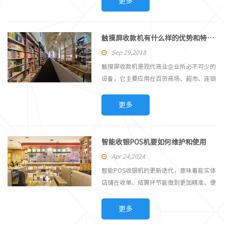
更多
的出现，真正成为了零售行业的好帮手。目
前国内的一体式POS机厂家都是以大批量的
研发、生产，并出售给中间商客户，然后代
触摸屏收款机有什么样的优势和特点呢？
理商以零售的形式出售给终端用户。因此一
Sep 29,2018
体式POS机也借此得以广泛的运用，零售业
触摸屏收款机是现代商业企业所必不可少的
一体式POS机的出现满足了众多零售行业的
设备，它主要应用在百货商场、超市、连锁
客户需求，解决了众多零售企业在收银管
店、餐饮连锁、宾馆、酒楼、书店、加油
理、下单、货品管理方面的诸多问题，并促
站、食堂等行业。而触摸屏收款机结合相关
更多
进其快速、良性的发展。 一体式POS机的
收银软件，采用一体式电脑，结合外部的客
出现并非偶然，它是众多零售行业的快速发
显，钱箱等，构成完善、先进的触摸屏智能
展所产生的相关需求所引起的。零售业一体
收款机系统。那么触摸屏收款机有什么样的
智能收银POS机要如何维护和使用
式POS机在零售行业的...
优势和特点呢？小编带各位来了解一下。
Apr 24,2024
1、触摸屏收款机采用新式的触摸控制技
智能POS收银机的更新迭代，意味着能实体
术，能使员工的工作添加色彩，提高员工的
店铺在收单、结算环节能做到更加精准、便
工作热情。同时也减少了员工的操作时间，
捷，不仅提升了商户整体企业形象，也提高
效率提升。 2、触摸屏收款机是硬件与软件
了用户进店的消费体验。艾码讯智能收银
更多
的极大集成，相比较与传统的POS收款机在
POS机跳出了支付局限，除了现金支付，顾
空间利用上有较大优势，能帮助企业营造舒