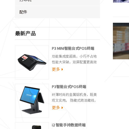
配件
最新产品
P3 MINI智能台式POS终端
功能集成度超高，小巧不占地
性能大突破，双屏配置更高效
内置170mm/s高速打印机，结
更多
算无需等待 丰富的外设接口，
满足更多场景需求
P3智能台式POS终端
纤薄时尚的金属铝机身，既美
观又实用。 隐藏式简洁藏线，
既便捷又美观。 模块化设计,设
更多
备部署与服务更高效。 丰富的
外设与固定接口,个性化定制更
灵活。
i2 智能手持数据终端