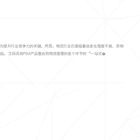
可在行李装车、出仓、提取等环节，借助UHF i1快速核验行李，提升行李处
理 艾码讯UHF i1配备6英寸1080P旗舰屏，结合3D微曲面设计，操作
为提升行业竞争力的关键。然而，物流行业仍面临着信息化程度不高、货物
战。 艾码讯将PDA产品整合到物流管理的各个环节的“一站式�