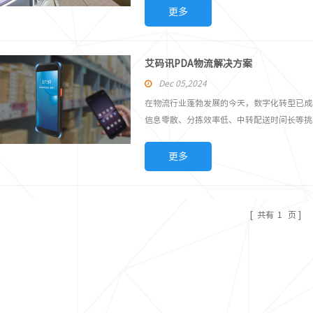
可批量识读15米以内的RFID标签，工作人员
更多
理速度，有效避免错运、漏运。 高清大屏，精准管
界面清晰直观。无论是录入新信...
艾码讯PDA物流解决方案
Dec 05,2024
在物流行业蓬勃发展的今天，数字化转型已成
信息零散、分拣效率低、中转配送时间长等挑
更多
共有
1
页