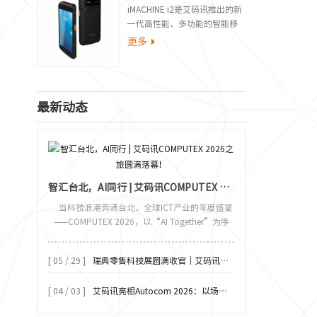
iMACHINE i2是艾码讯推出的新
一代高性能、多功能的智能移
动数据终端，将性能、体验全
更多
线拉满，轻薄机身搭配5.5英寸
全高清屏，移动便携、握持舒
适，具有更稳定的连接、更丰
富的配置与超强的工业防护性
最新动态
能，全面满足行业应用需求。
iMACHINE i2能够完美适用于物
流快递、仓储盘点、生产制
造、零售电商、公共事业、资
产管理等众多行业的应用场
景，助力客户高效采集数据实
智汇台北，AI同行 | 艾码讯COMPUTEX 2026之旅圆满落幕！
现数字化管理。
当科技浪潮奔涌台北，全球ICT产业的年度盛宴
——COMPUTEX 2026，以“AI Together”为序
章，圆满收官。这场汇聚全球智慧的行业盛会，
既是前沿技术的秀场，也是产业融合的桥梁。艾
[ 05 / 29 ]
瑞典零售科技展圆满收官｜艾码讯智能终端亮相北欧，以硬核科技赋能高效零售
码讯携旗下A2智能台式终端、P3智能台式POS终
端、P2智能台式POS
[ 04 / 03 ]
艾码讯亮相Autocom 2026：以场景化智能方案赋能拉美零售升级