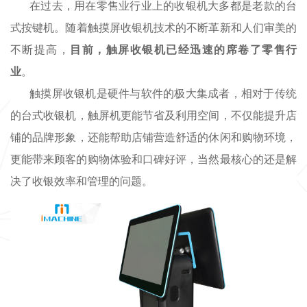
在过去
，用在零售业行业上的收银机
大多
都是
老款的
台
式
按键
机。随着
触摸屏
收银机技术的不断革新和人们审美
的
不断提高，
目前，触屏收银机
已经迅速的席卷了
零售行
业
。
触摸屏收银机是硬件与软件的极大集成者
，相对于传统
的
台式收银
机，触屏机更能节省及利用空间，不仅能提升店
铺的
品牌
形象，还能帮助店铺营造舒适的休闲和购物环境
，
更能带来顾客的购物体验和口碑好评，当然最核心的还是解
决了收银效率和管理的问题。