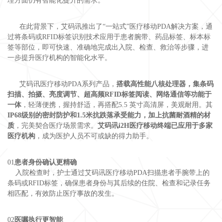
理方面仍有智能化提升的需求。
在此背景下，艾码讯推出了“一站式”医疗移动PDA解决方案，通
过将条码或RFID标签识别技术应用于患者腕带、药品标签、标本标
签等部位，即可快速、准确地完成出入院、检查、救治等步骤，进
一步提升医疗机构的智能化水平。
艾码讯医疗移动PDA系列产品，
搭载高性能八核处理器，集条码
扫描、拍摄、亮度调节、超高频RFID标签阅读、网络通信等功能于
一体
，轻薄便携，握持舒适，再搭配5.5 英寸高清屏，美观耐用。其
IP68级别的密封防护和1.5米抗跌落承受能力，加上抗菌耐酒精的材
质
，完美契合医疗场景需求。
艾码讯i2H医疗移动终端已应用于多家
医疗机构
，成为医护人员不可或缺的得力助手。
01
患者身份确认更精确
入院检查时，护士通过艾码讯医疗移动PDA扫描患者手腕带上的
条码或RFID标签，确保患者身份与其后续的住院、检查和记录任务
相匹配，有效防止医疗事故的发生。
02
医嘱执行更智能