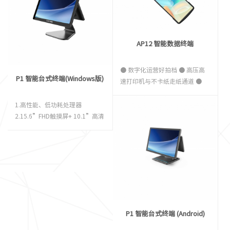
分辨率 203dpi（8点/mm） 打
印速度 250mm/S 打印密度 576
点/行或384点/行 字符 标配
GB18030简体中文 字符大小
AP12 智能数据终端
ASCII Font A：12×24
ASCII Font B：9×24 汉
● 数字化运营好拍档 ● 高压高
字 24×24 列数 Font A：22或
P1 智能台式终端(Windows版)
速打印机与不卡纸走纸通道 ●
48 Font B：56或64 &nbs1
5.93英寸720P窄边框大屏幕 ●
4G全网通与2.4G&5GHz双频高
1.高性能、低功耗处理器
速Wi-Fi ● 800万像素后置摄像头
2.15.6”FHD触摸屏+ 10.1”高清
与专业扫描引擎 ● PSAM安全模
屏 3.背线孔坚固合金底座 4.抗干
块与NFC模块
扰触摸屏
P1 智能台式终端 (Android)