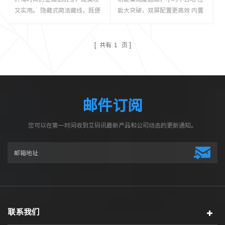
又实用。 隐藏式简洁藏线，既便
能大突破，双屏配置更高效 内置
捷又美观。 模块化设计,设备部署
170mm/s高速打印机，结算无需
与服务更高效。 丰富的外设与固
等待 丰富的外设接口，满足更多
定接口,个性化定制更灵活。
场景需求
共有
1
页
邮件订阅
您可以在第一时间收到艾码讯最新产品和公司动态的更新通知。
联系我们