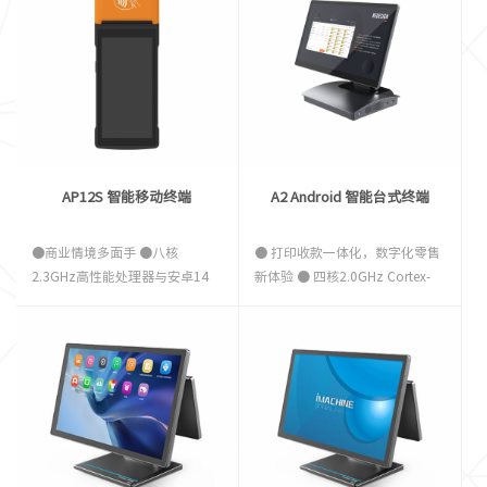
6.丰富的外设扩展接口
通、WIFI、蓝牙、GPS; · 性能全
线升级，界面更加人性化，操作
更流畅。
AP12S 智能移动终端
A2 Android 智能台式终端
●商业情境多面手 ●八核
● 打印收款一体化，数字化零售
2.3GHz高性能处理器与安卓14
新体验 ● 四核2.0GHz Cortex-
操作系统 ● 80mm/s 高速热敏打
A55高性能处理器 ● 高级的全金
印机 ● 接口处设计胶塞防水防油
属铝合金机身 ● 15.6"超薄边框
污 ●7.7V/3000mAh 大容量可拆
FHD全高清显示屏 ● 可折叠设计
卸电池 ●专业扫描引擎、NFC 与
● 丰富的外设扩展接口
双 SIM 卡槽 ●通过 Google GMS
认证并支持 SoftPOS 支付