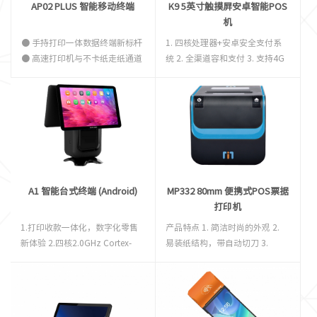
AP02 PLUS 智能移动终端
K9 5英寸触摸屏安卓智能POS
机
● 手持打印一体数据终端新标杆
1. 四核处理器+安卓安全支付系
● 高速打印机与不卡纸走纸通道
统 2. 全渠道容和支付 3. 支持4G
● 5英寸480p显示屏 ● 4G全网
全网通、WIFI、蓝牙、GPS 4. 前
通与2.4G&5GHz双频高速Wi-Fi
后双摄像头，极速识别一维、二
● 500万像素后置摄像头
维码（读取速度小于1S）
● 6000mAh大容量电池
A1 智能台式终端 (Android)
MP332 80mm 便携式POS票据
打印机
1.打印收款一体化，数字化零售
产品特点 1. 简洁时尚的外观 2.
新体验 2.四核2.0GHz Cortex-
易装纸结构，带自动切刀 3.
A55高性能处理器 3.14"主显屏与
250mm/s 高速打印 4. 支持平放
14"客显屏 4.抗干扰触摸屏 5.丰
和壁挂功能 产品参数 打印 打印
富的外设扩展接口
方式 直接行式热敏打印机 打印宽
度 72mm或48mm（兼容58纸)