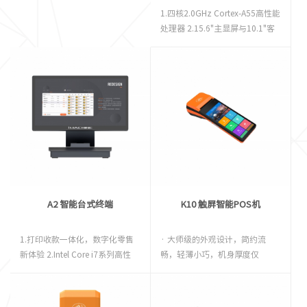
1.四核2.0GHz Cortex-A55高性能
处理器 2.15.6"主显屏与10.1"客
显屏 3.抗干扰触摸屏 4.丰富的外
设扩展接口
A2 智能台式终端
K10 触屏智能POS机
1.打印收款一体化，数字化零售
· 大师级的外观设计，简约流
新体验 2.Intel Core i7系列高性
畅，轻薄小巧，机身厚度仅
能、低功耗处理器 3.高级的全金
19mm; · 6英寸高清触摸屏，机
属铝合金机身 4.15.6"超薄边框
身更薄19mm; · 支持多种主流支
FHD全高清显示屏 5.可折叠设计
付方式; · 双卡设计,支持4G全网